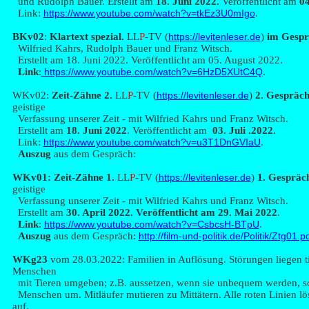
und Rudolph Bauer. Erstellt am
18. Juni 2022.
Veröffentlicht
am
04
Link:
https://www.youtube.com/watch?v=tkEz3U0mIgo
.
B
Kv02
:
Klartext spezial.
LL
P
-TV (
https://levitenleser.de
)
im Gesp
Wilfried Kahrs, Rudolph Bauer und Franz Witsch.
Erstellt am
18. Juni 2022. Veröffentlicht am 05. August 2022.
Link
:
https://www.youtube.com/watch?v=6HzD5XUtC4Q
.
WK
v02:
Zeit-Zähne 2.
LL
P
-TV (
https://levitenleser.de
)
2. Gespräc
geistige
Verfassung unserer Zeit - mit Wilfried Kahrs und Franz Witsch.
Erstellt am
18. Juni 2022
. Veröffentlicht am
03. Juli .2022
.
Link:
https://www.youtube.com/watch?v=u3T1DnGVIaU
.
Auszug
aus dem Gespräch:
WKv0
1: Zeit-Zähne 1.
LL
P
-TV (
https://levitenleser.de
)
1. Gespräc
geistige
Verfassung unserer Zeit - mit Wilfried Kahrs und Franz Witsch.
Erstellt am
30. April 2022
. Veröffentlicht am 29. Mai 2022
.
Link
:
https://www.youtube.com/watch?v=CsbcsH-BTpU
.
Auszug
aus dem Gespräch:
http://film-und-politik.de/Politik/Ztg01.p
W
Kg23
vom 28.03.2022: Familien in Auflösung. Störungen liegen ti
Menschen
mit Tieren umgeben; z.B. aussetzen, wenn sie unbequem werden, so
Menschen um. Mitläufer mutieren zu Mittätern. Alle roten Linien lö
auf.