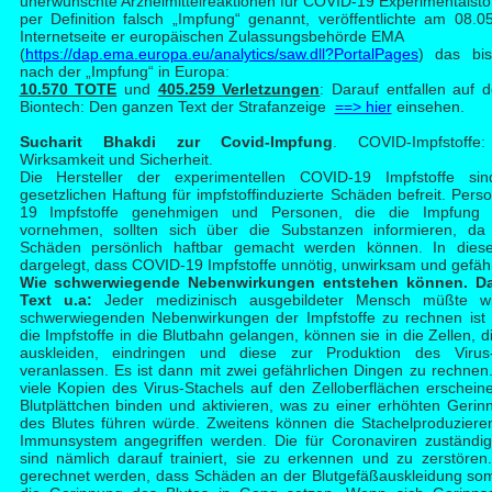
unerwünschte Arzneimittelreaktionen für COVID-19 Experimentalstof
per Definition falsch „Impfung“ genannt, veröffentlichte am 08.0
Internetseite er europäischen Zulassungsbehörde EMA
(
https://dap.ema.europa.eu/analytics/saw.dll?PortalPages
) das bis
nach der „Impfung“ in Europa:
10.570 TOTE
und
405.259 Verletzungen
: Darauf entfallen auf 
Biontech: Den ganzen Text der Strafanzeige
==> hier
einsehen.
Such
arit Bhakdi zur Covid-Impfung
. COVID-Impfstoffe:
Wirksamkeit und Sicherheit.
Die Hersteller der experimentellen COVID-19 Impfstoffe sin
gesetzlichen Haftung für impfstoffinduzierte Schäden befreit. Per
19 Impfstoffe genehmigen und Personen, die die Impfung 
vornehmen, sollten sich über die Substanzen informieren, da 
Schäden persönlich haftbar gemacht werden können. In dies
dargelegt, dass COVID-19 Impfstoffe unnötig, unwirksam und gefährlic
Wie schwerwiegende Nebenwirkungen entstehen können. Da
Text u.a:
Jeder medizinisch ausgebildeter Mensch müßte w
schwerwiegenden Nebenwirkungen der Impfstoffe zu rechnen ist 
die Impfstoffe in die Blutbahn gelangen, können sie in die Zellen, d
auskleiden, eindringen und diese zur Produktion des Virus-S
veranlassen. Es ist dann mit zwei gefährlichen Dingen zu rechnen
viele Kopien des Virus-Stachels auf den Zelloberflächen erschein
Blutplättchen binden und aktivieren, was zu einer erhöhten Gerin
des Blutes führen würde. Zweitens können die Stachelproduzier
Immunsystem angegriffen werden. Die für Coronaviren zuständi
sind nämlich darauf trainiert, sie zu erkennen und zu zerstöre
gerechnet werden, dass Schäden an der Blutgefäßauskleidung somi