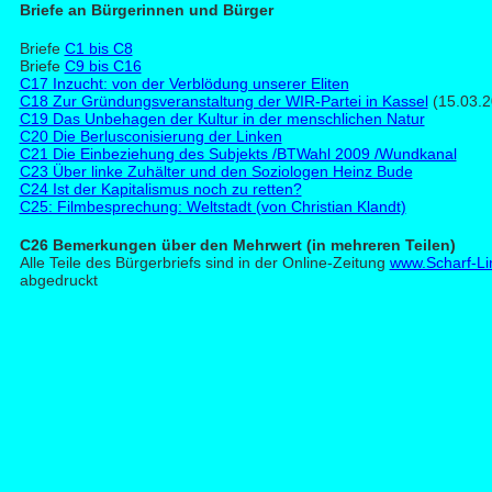
Brie
fe an Bürgerinnen und Bürger
Briefe
C1 bis C8
Briefe
C9 bis C16
C17 Inzucht: von der Verblödung unserer Eliten
C18 Zur Gründungsveranstaltung der WIR-Partei in Kassel
(15.03.2
C19 Das Unbehagen der Kultur in der menschlichen Natur
C20 Die Berlusconisierung der Linken
C21 Die Einbeziehung des Subjekts /BTWahl 2009 /Wundkanal
C23 Über linke Zuhälter und den Soziologen Heinz Bude
C24 Ist der Kapitalismus noch zu retten?
C25: Filmbesprechung: Weltstadt (von Christian Klandt)
C26 B
emerkungen über den Mehrwert (in mehreren Teilen)
Alle Teile des Bürgerbriefs sind in der Online-Zeitung
www.Scharf-Li
abgedruckt