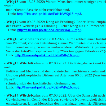
- WKg
18
vom 13.03.2022: Warum Menschen immer weniger erreich
woran
man erkennt, dass sie nicht erreichbar sind.
Link
:
http://film-und-politik.de/Politik/WKg18.mp3
.
- WKg
17
vom 09.03.2022: Krieg als Erholung? Robert Musil empf
des Ersten Weltkriegs als Erholung. Lieber Krieg als ein Immer-weit
Link:
http://film-und-politik.de/Politik/WKg17.mp3
.
- WKg16
Wits
ch/Kahrs
vom 08.03.2022: Zum Problem einer Institut
von Wahrheit; von der Entstehung kleiner Wahrheiten, die sich im Z
Institutionalisierung zu immer umfassenderen Wahrheiten (Systeme
Siehe die Arte-Philosophie-Sendung “Was tun gegen Fake-News” (
Link:
http://film-und-politik.de/Politik/WKg16.mp3
.
- WK
g15 Witsch/Kahrs
vom 07.03.2022. Die Kriegshetze kennt ke
mehr.
Politiker und Medien sind den ukrainischen Faschisten zunehmend 
Und der philosophische Diskurs auf Arte vom 06.03.2022 (Was tu
News?)
schmiegt sich der faschistischen Gesinnung an.
Link:
http://film-und-politik.de/Politik/WKg15.mp3
.
- WK
g14 Witsch/Kahrs
vom 07.03.2022: Über die Sehnsucht nach (
Gewissheiten im Gemüt der Bürger;
sowie die Notwendigkeit sich 
emanzipieren, lernen Menschen doch nur hinzu, wenn sie Differenze