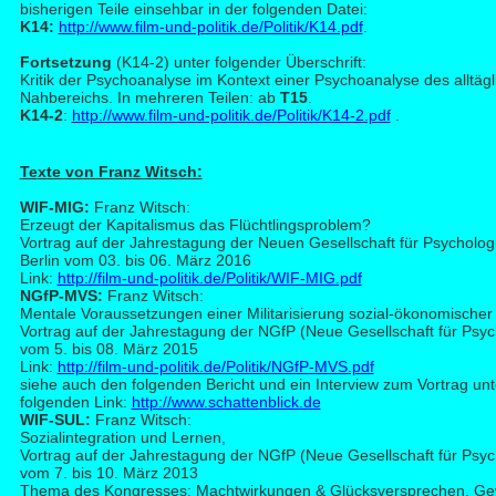
bisherigen Teile einsehbar in der folgenden Datei:
K14:
http://www.film-und-politik.de/Politik/K14.pdf
.
Fortsetzung
(K14-2) unter folgender Überschrift:
Kritik der Psychoanalyse im Kontext einer Psychoanalyse des alltäg
Nahbereichs. In mehreren Teilen: ab
T15
.
K14-2
:
http://www.film-und-politik.de/Politik/K14-2.pdf
.
Te
xte von Franz Witsch:
WIF-MIG:
Franz Witsch:
Erzeugt der Kapitalismus das Flüchtlingsproblem?
Vortrag auf der Jahrestagung der Neuen Gesellschaft für Psycholog
Berlin vom 03. bis 06. März 2016
Link:
http://film-und-politik.de/Politik/WIF-MIG.pdf
NGfP-MVS:
Franz Witsch:
Mentale Voraussetzungen einer Militarisierung sozial-ökonomischer
Vortrag auf der Jahrestagung der NGfP (Neue Gesellschaft für Psych
vom 5. bis 08. März 2015
Link:
http://film-und-politik.de/Politik/NGfP-MVS.pdf
siehe auch den folgenden Bericht und ein Interview zum Vortrag un
folgenden Link:
http://www.schattenblick.de
WIF-SUL:
Franz Witsch:
Sozialintegration und Lernen,
Vortrag auf der Jahrestagung der NGfP (Neue Gesellschaft für Psych
vom 7. bis 10. März 2013
Thema des Kongresses: Machtwirkungen & Glücksversprechen. Ge