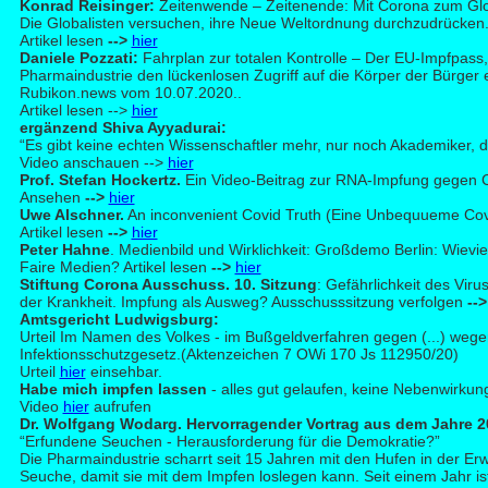
Kon
rad Reisinger:
Zeitenwende – Zeitenende: Mit Corona zum Glo
Die Globalisten versuchen, ihre Neue Weltordnung durchzudrücken
Artikel lesen
-->
hier
Daniele Pozzati:
Fah
rplan zur totalen Kontrolle
– Der EU-Impfpass, 
Pharmaindustrie den lückenlosen Zugriff auf die Körper der Bürger er
Rubikon.news vom 10.07.2020..
Artikel lesen -->
hier
ergänzend
Sh
iva Ayyadurai:
“Es gibt keine echten Wissenschaftler mehr, nur noch Akademiker, d
Video anschauen -->
hier
Prof. Stefan Hockertz.
Ein Video-Beitrag zur R
NA-Impfung gegen C
Ansehen
-->
hier
Uwe Al
schner.
An inconvenient Covid Truth (Eine Unbequueme Cov
Artikel lesen
-->
hier
Pet
er Hahne
. Medienbild und Wirklichkeit: Großdemo Berlin: Wievi
Faire Medien? Artikel lesen
-->
hier
Stift
ung Corona Ausschuss. 10. Sitzung
: Gefährlichkeit des Vir
der Krankheit. Impfung als Ausweg? Ausschusssitzung verfolgen
-->
A
mtsgericht Ludwigsburg:
Urteil Im Namen des Volkes - im Bußgeldverfahren gegen (...) weg
Infektionsschutzgesetz.(Aktenzeichen 7 OWi 170 Js 112950/20)
Urteil
hier
einsehbar.
Hab
e mich impfen lassen
- alles gut gelaufen, keine Nebenwirkun
Video
hier
aufrufen
Dr. Wolf
gang Wodarg. Hervorragender Vortrag aus dem Jahre 
“Erfundene Seuchen - Herausforderung für die Demokratie?”
Die Pharmaindustrie scharrt seit 15 Jahren mit den Hufen in der Er
Seuche, damit sie mit dem Impfen loslegen kann. Seit einem Jahr ist