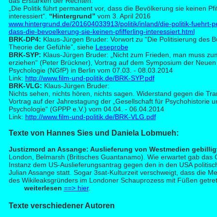
das Erstarken der Rechten:
„Die Politik führt permanent vor, dass die Bevölkerung sie keinen Pfif
interessiert“.
“Hintergrund”
vom 3. April 2016
www.hintergrund.de/201604033913/politik/inland/die-politik-fuehrt-
dass-die-bevoelkerung-sie-keinen-pfifferling-interessiert.html
BRK-DP4:
Klaus-Jürgen Bruder: Vorwort zu “Die Politisierung des Bür
Theorie der Gefühle”, siehe
Leseprobe
BRK-SYP:
Klaus-Jürgen Bruder: „Nicht zum Frieden, man muss zum
erziehen“ (Peter Brückner), Vortrag auf dem Symposium der Neuen 
Psychologie (NGfP) in Berlin vom 07.03. - 08.03.2014
Link:
http://www.film-und-politik.de/BRK-SYP.pdf
BRK-VLG:
Klaus-Jürgen Bruder:
Nichts sehen, nichts hören, nichts sagen. Widerstand gegen die Tra
Vortrag auf der Jahrestagung der „Gesellschaft für Psychohistorie u
Psychologie“ (GPPP e.V.) vom 04.04. - 06.04.2014
Link:
http://www.film-und-politik.de/BRK-VLG.pdf
Te
xte von Hannes Sies und Daniela Lobmueh:
Justizmord an Assange: Auslieferung von Westmedien gebillig
London, Belmarsh (Britisches Guantanamo). Wie erwartet gab das Ge
Instanz dem US-Auslieferungsantrag gegen den in den USA politisch
Julian Assange statt. Sogar 3sat-Kulturzeit verschweigt, dass die 
des Wikileaksgründers im Londoner Schauprozess mit Füßen getre
weiterlesen
==> hier
.
Te
xte verschiedener Autoren