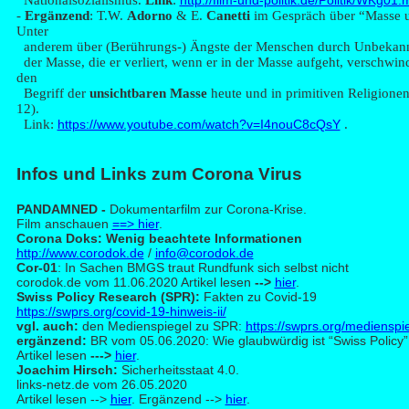
Nationalsozialismus.
Link
:
http://film-und-politik.de/Politik/WKg01
-
Ergänzend
: T.W.
Ado
rno
& E.
Canetti
im Gespräch über “Masse 
Unter
anderem über (Berührungs-) Ängste der Menschen durch Unbekann
der Masse, die er verliert, wenn er in der Masse aufgeht, verschwin
den
Begriff der
unsichtbaren Masse
heute und in primitiven Religionen
12).
Link:
https://www.youtube.com/watch?v=I4nouC8cQsY
.
Inf
os und Links zum Corona Virus
PAN
DAMNED -
Dokumentarfilm zur Corona-Krise.
Film anschauen
==> hier
.
Cor
ona Doks: Wenig beachtete Informationen
http://www.corodok.de
/
info@corodok.de
Cor-01
: In Sachen BMGS traut Rundfunk sich selbst nicht
corodok.de vom 11.06.2020 Artikel lesen
-->
hier
.
Swis
s Policy Research (SPR):
Fakten zu Covid-19
https://swprs.org/covid-19-hinweis-ii/
vgl. auch:
den Medienspiegel zu SPR:
https://swprs.org/medienspie
ergänzend:
BR vom 05.06.2020: Wie glaubwürdig ist “Swiss Policy”
Artikel lesen
--->
hier
.
Joa
chim Hirsch:
Sicherheitsstaat 4.0.
links-netz.de vom 26.05.2020
Artikel lesen -->
hier
. Ergänzend -->
hier
.