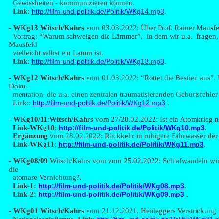
Gewissheiten - kommunizieren können.
Link:
http://film-und-politik.de/Politik/WKg14.mp3
.
- WK
g13
Witsch/Kahrs
vom 03.03.2022: Über Prof. Rainer Mausf
Vortrag: “Warum schweigen die Lämmer”, in dem wir u.a. fragen,
Mausfeld
vielleicht selbst ein Lamm ist.
Link:
http://film-und-politik.de/Politik/WKg13.mp3
.
-
WK
g12
Witsch/Kahrs
vom 01.03.2022: “Rottet die Bestien aus”. 
Doku-
mentation, die u.a. einen zentralen traumatisierenden Geburtsfehler 
Link::
http://film-und-politik.de/Politik/WKg12.mp3
.
- WK
g10/11
:
Witsch/Kahrs
vom 27/28.02.2022: Ist ein Atomkrieg 
Link-WKg10
:
http://film-und-politik.de/Politik/WKg10.mp3
.
Ergänzung
vom 28.02.2022: Rückkehr in ruhigere Fahrwasser der
Link-WKg11
:
http://film-und-politik.de/Politik/WKg11.mp3
.
-
WK
g08/09
Witsch/Kahrs vom vom 25.02.2022: Schlafwandeln wir t
die
atomare Vernichtung?
.
Link-1:
http://film-und-politik.de/Politik/WKg08.mp3
.
Link-2:
http://film-und-politik.de/Politik/WKg09.mp3
.
-
WKg0
1
Witsch/Kahrs
vom 21.12.2021. Heideggers Verstrickung 