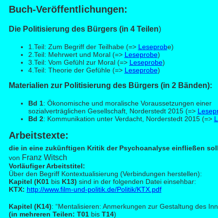
Buch-Ve
röffentlichungen:
Die Politisierung des Bürgers (in 4 Teilen
)
1.Teil: Zum Begriff der Teilhabe (=>
Leseprob
e)
2.Teil: Mehrwert und Moral (=>
Leseprobe
)
3.Teil: Vom Gefühl zur Moral (=>
Leseprobe
)
4.Teil: Theorie der Gefühle (=>
Leseprobe
)
Materialien zur Politisierung des Bürgers (in 2 Bänden):
Bd 1
: Ökonomische und moralische Voraussetzungen einer
sozialverträglichen Gesellschaft, Norderstedt 2015 (=>
Lesep
Bd 2
: Kommunikation unter Verdacht, Norderstedt 2015 (=>
L
Arb
eitstexte:
die in eine zukünftigen Kritik der Psychoanalyse einfließen sol
Franz Witsch
von
Vorläufiger Arbeitstitel:
Über den Begriff Kontextualisierung (Verbindungen herstellen):
Kapitel (K01
bis
K13)
sind in der folgenden Datei einsehbar:
KTX:
http://www.film-und-politik.de/Politik/KTX.pdf
Kapitel (K14)
:
“Mentalisieren: Anmerkungen zur Gestaltung des In
(in mehreren Teilen: T01
bis
T14
)