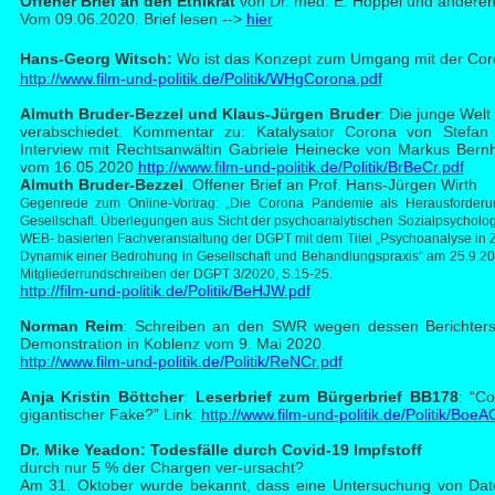
Offen
er Brief an den Ethikrat
von Dr. med. E. Höppel und anderen
Vom 09.06.2020. Brief lesen -->
hier
Ha
ns-Georg Witsch:
Wo ist das Konzept zum Umgang mit der Co
http://www.film-und-politik.de/Politik/WHgCorona.pdf
Alm
uth Bruder-Bezzel und Klaus-Jürgen Bruder
: Die junge Welt
verabschiedet. Kommentar zu: Katalysator Corona von Stefa
Interview mit Rechtsanwältin Gabriele Heinecke von Markus Bernh
vom 16.05.2020
http://www.film-und-politik.de/Politik/BrBeCr.pdf
Almu
th Bruder-Bezzel
. Offener Brief an Prof. Hans-Jürgen Wirth
Gegenrede zum Online-Vortrag: „Die Corona Pandemie als Herausforderu
Gesellschaft. Überlegungen aus Sicht der psychoanalytischen Sozialpsycholo
WEB- basierten Fachveranstaltung der DGPT mit dem Titel „Psychoanalyse in 
Dynamik einer Bedrohung in Gesellschaft und Behandlungspraxis“ am 25.9.2020
Mitgliederrundschreiben der DGPT 3/2020, S.15-25.
http://film-und-politik.de/Politik/BeHJW.pdf
Nor
man Reim
: Schreiben an den SWR wegen dessen Berichterst
Demonstration in Koblenz vom 9. Mai 2020.
http://www.film-und-politik.de/Politik/ReNCr.pdf
A
nja Kristin Böttcher
:
Leserbrief zum Bürgerbrief BB178
: “Co
gigantischer Fake?” Link:
http://www.film-und-politik.de/Politik/BoeA
Dr. M
ike Yeadon: Todesfälle durch Covid-19 Impfstoff
durch nur 5 % der Chargen ver-ursacht?
Am 31. Oktober wurde bekannt, dass eine Untersuchung von Da