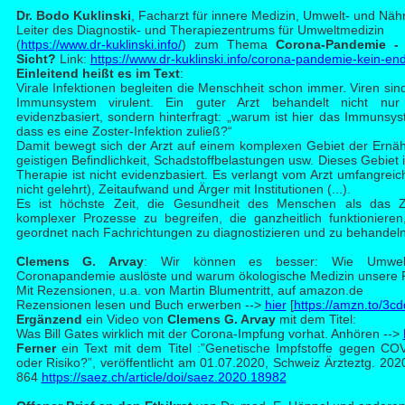
Dr. Bodo K
uklinski
, Facharzt für innere Medizin, Umwelt- und Näh
Leiter des Diagnostik- und Therapiezentrums für Umweltmedizin
(
https://www.dr-kuklinski.info/
) zum Thema
Corona-Pandemie - 
Sicht?
Link:
https://www.dr-kuklinski.info/corona-pandemie-kein-end
Einleitend heißt es im Text
:
Virale Infektionen begleiten die Menschheit schon immer. Viren s
Immunsystem virulent. Ein guter Arzt behandelt nicht nur
evidenzbasiert, sondern hinterfragt: „warum ist hier das Immunsy
dass es eine Zoster-Infektion zuließ?“
Damit bewegt sich der Arzt auf einem komplexen Gebiet der Ernähr
geistigen Befindlichkeit, Schadstoffbelastungen usw. Dieses Gebiet 
Therapie ist nicht evidenzbasiert. Es verlangt vom Arzt umfangrei
nicht gelehrt), Zeitaufwand und Ärger mit Institutionen (...).
Es ist höchste Zeit, die Gesundheit des Menschen als das
komplexer Prozesse zu begreifen, die ganzheitlich funktionieren,
geordnet nach Fachrichtungen zu diagnostizieren und zu behandeln
Clem
ens G. Arvay
: Wir können es besser: Wie Umweltz
Coronapandemie auslöste und warum ökologische Medizin unsere Re
Mit Rezensionen, u.a. von Martin Blumentritt, auf amazon.de
Rezensionen lesen und Buch erwerben -->
hier
[
https://amzn.to/3c
Ergänzend
ein Video von
Clemens G. Arvay
mit dem Titel:
Was Bill Gates wirklich mit der Corona-Impfung vorhat. Anhören -->
Ferner
ein Text mit dem Titel :”Genetische Impfstoffe gegen CO
oder Risiko?”, veröffentlicht am 01.07.2020, Schweiz Ärzteztg. 20
864
https://saez.ch/article/doi/saez.2020.18982