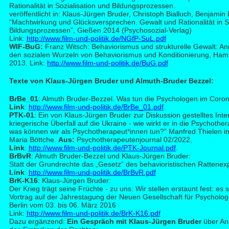
Rationalität in Sozialisation und Bildungsprozessen.
veröffentlicht in: Klaus-Jürgen Bruder, Christoph Bialluch, Benjamin
“Machtwirkung und Glücksversprechen. Gewalt und Rationalität in So
Bildungsprozessen”, Gießen 2014 (Psychosozial-Verlag)
Link:
http://www.film-und-politik.de/NGfP-SuL.pdf
WIF-BuG:
Franz Witsch: Behaviorismus und strukturelle Gewalt: 
den sozialen Wurzeln von Behaviorismus und Konditionierung, Ha
2013. Link:
http://www.film-und-politik.de/BuG.pdf
Tex
te von Klaus-Jürgen Bruder und Almuth-Bruder Bezzel:
BrBe_01
: Almuth Bruder-Bezzel. Was tun die Psychologen im Cor
Link
:
http://www.film-und-politik.de/BrBe_01.pdf
.
PTK-01
: Ein von Klaus-Jürgen Bruder zur Diskussion gestelltes Inte
kriegerische Überfall auf die Ukraine - wie wirkt er in die Psychothe
was können wir als Psychotherapeut*innen tun?” Manfred Thielen i
Maria Böttche.
Aus:
Psychotherapeutenjournal 02/2022,
Link
:
http://www.film-und-politik.de/PTK-Journal.pdf
.
BrBvR
: Almuth Bruder-Bezzel und Klaus-Jürgen Bruder:
Statt der Grundrechte das „Gesetz“ des behavioristischen Rattenex
Link
:
http://www.film-und-politik.de/BrBvR.pdf
BrK-K16
: Klaus-Jürgen Bruder:
Der Krieg trägt seine Früchte - zu uns: Wir stellen erstaunt fest: e
Vortrag auf der Jahrestagung der Neuen Gesellschaft für Psycholog
Berlin vom 03. bis 06. März 2016
Link:
http://www.film-und-politik.de/BrK-K16.pdf
Dazu ergänzend:
Ein Gespräch mit Klaus-Jürgen Bruder
über An