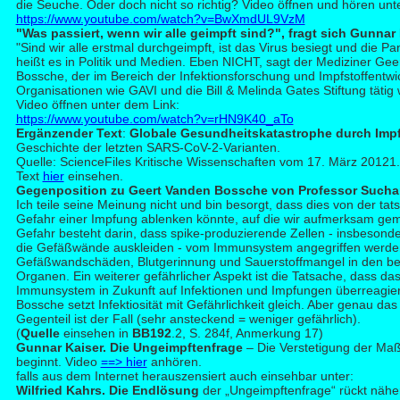
die Seuche. Oder doch nicht so richtig? Video öffnen und hören unt
https://www.youtube.com/watch?v=BwXmdUL9VzM
"W
as passiert, wenn wir alle geimpft sind?", fragt sich Gunnar
"Sind wir alle erstmal durchgeimpft, ist das Virus besiegt und die P
heißt es in Politik und Medien. Eben NICHT, sagt der Mediziner Ge
Bossche, der im Bereich der Infektionsforschung und Impfstoffentwi
Organisationen wie GAVI und die Bill & Melinda Gates Stiftung tätig 
Video öffnen unter dem Link:
https://www.youtube.com/watch?v=rHN9K40_aTo
Ergänzender Text
:
Globale Gesundheitskatastrophe durch Imp
Geschichte der letzten SARS-CoV-2-Varianten.
Quelle: ScienceFiles Kritische Wissenschaften vom 17. März 20121.
Text
hier
einsehen.
Gege
nposition zu Geert Vanden Bossche von Professor Suchar
Ich teile seine Meinung nicht und bin besorgt, dass dies von der tat
Gefahr einer Impfung ablenken könnte, auf die wir aufmerksam ge
Gefahr besteht darin, dass spike-produzierende Zellen - insbesonde
die Gefäßwände auskleiden - vom Immunsystem angegriffen werden.
Gefäßwandschäden, Blutgerinnung und Sauerstoffmangel in den be
Organen. Ein weiterer gefährlicher Aspekt ist die Tatsache, dass das 
Immunsystem in Zukunft auf Infektionen und Impfungen überreagie
Bossche setzt Infektiosität mit Gefährlichkeit gleich. Aber genau das 
Gegenteil ist der Fall (sehr ansteckend = weniger gefährlich).
(
Quelle
einsehen in
BB192
.2, S. 284f, Anmerkung 17)
Gun
nar Kaiser. Die Ungeimpftenfrage
– Die Verstetigung der M
beginnt. Video
==> hier
anhören.
falls aus dem Internet herauszensiert auch einsehbar unter:
Wilfried Kahrs. Die Endlösung
der „Ungeimpftenfrage“ rückt näher