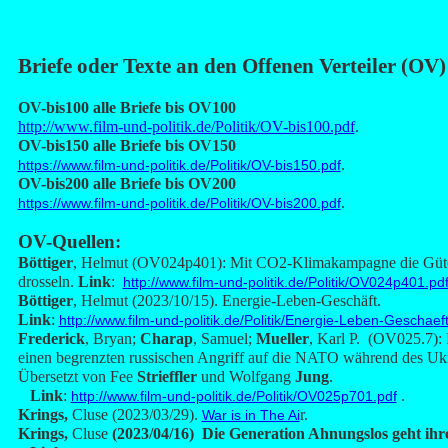
Brie
fe oder Texte an den Offenen Verteiler (OV)
OV-bis100 alle Briefe bis OV100
http://www.film-und-politik.de/Politik/OV-bis100.pdf
.
OV-bis150 alle Briefe bis OV150
.
https://www.film-und-politik.de/Politik/OV-bis150.pdf
OV-bis200 alle Briefe bis OV200
.
https://www.film-und-politik.de/Politik/OV-bis200.pdf
OV-Q
uellen:
Böttiger
, Helmut (OV024p401): Mit CO2-Klimakampagne die Güt
drosseln.
Link
:
http://www.film-und-politik.de/Politik/OV024p401.pd
Böttiger
, Helmut (2023/10/15). Energie-Leben-Geschäft.
Link
:
http://www.film-und-politik.de/Politik/Energie-Leben-Geschaeft
Frederick
, Bryan;
Charap
, Samuel;
Mueller
, Karl P. (OV025.7): 
einen begrenzten russischen Angriff auf die NATO während des Ukr
Übersetzt von Fee
Strieffler
und Wolfgang
Jung
.
Link
:
.
http://www.film-und-politik.de/Politik/OV025p701.pdf
Krings,
Cluse
(2023/03/29).
r.
War is in The Ai
Krings,
Cluse
(2023/04/16) Die Generation Ahnungslos geht ihr