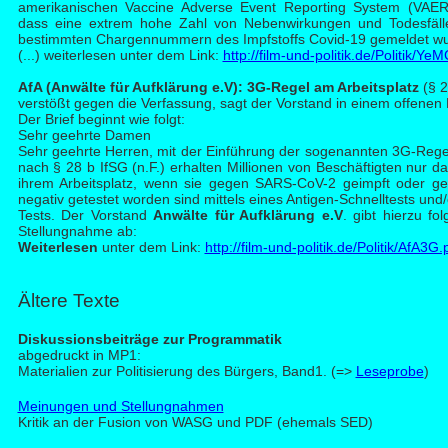
amerikanischen Vaccine Adverse Event Reporting System (VAER
dass eine extrem hohe Zahl von Nebenwirkungen und Todesfäll
bestimmten Chargennummern des Impfstoffs Covid-19 gemeldet wu
(...) weiterlesen unter dem Link:
http://film-und-politik.de/Politik/Ye
Af
A (Anwälte für Aufklärung e.V): 3G-Regel am Arbeitsplatz
(§ 2
verstößt gegen die Verfassung, sagt der Vorstand in einem offenen B
Der Brief beginnt wie folgt:
Sehr geehrte Damen
Sehr geehrte Herren, mit der Einführung der sogenannten 3G-Regel
nach § 28 b IfSG (n.F.) erhalten Millionen von Beschäftigten nur da
ihrem Arbeitsplatz, wenn sie gegen SARS-CoV-2 geimpft oder g
negativ getestet worden sind mittels eines Antigen-Schnelltests un
Tests. Der Vorstand
Anwälte für Aufklärung e.V
. gibt hierzu fo
Stellungnahme ab:
Weiterlesen
unter dem Link:
http://film-und-politik.de/Politik/AfA3G.
Ält
ere Texte
D
iskussionsbeiträge zur Programmatik
abgedruckt in MP1:
Materialien zur Politisierung des Bürgers, Band1. (=>
Leseprobe
)
Meinungen und Stellungnahmen
Kritik an der Fusion von WASG und PDF (ehemals SED)