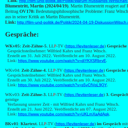
Link
:
http://film-und-politik.de/Politik/Warum-Russlands-Wirtschaf
Blumentritt, Martin (2024/04/19)
. Martin Blumentritt reagiert auf
Beitrag
OV170:
Bedeutungsphilosophische Probleme: Franz Witsch 
aus in seiner Kritik an Martin Blumentritt.
Link:
http://film-und-politik.de/Politik/2024-04-19-DiskussionWitsch.
Ges
präche:
WK
v05:
Zeit-Zähne-5.
LL
P
-TV (
https://levitenleser.de
)
Gespräche m
Gesprächsteilnehmer: Wilfried Kahrs und Franz Witsch.
Erstellt am
31. Juli 2022. Veröffentlicht am 10. August 2022.
Link:
https://www.youtube.com/watch?v=diYKXSRbrvE
.
WK
v04:
Zeit-Zähne-4.
LL
P
-TV (
https://levitenleser.de
)
Gespräche m
Gesprächsteilnehmer: Wilfried Kahrs und Franz Witsch.
Erstellt am
30. Juli 2022. Veröffentlicht am 10. August 2022.
Link:
https://www.youtube.com/watch?v=s5vCfVqL9QY
.
WK
v03:
Zeit-Zähne-3.
LL
P
-TV (
https://levitenleser.de
)
3. Gespräc
geistige
Verfassung unserer Zeit - mit Wilfried Kahrs und Franz Witsch.
Erstellt am
21. Juni 2022. Veröffentlicht am 07. August 2022.
Link:
https://www.youtube.com/watch?v=UKLmXaAdAqk
.
B
Kv01
:
Klartext.
LL
P
-TV (
https://levitenleser.de
)
im Gespräch
mit