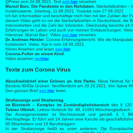
QPress vom 24.08.2021. Text
==> hier
einsehen
Ma
rcel Barz. Die Pandemie in den Rohdaten.
Sterbefallzahlen – I
Inzidenzwerte. Jüterbog, 11.08.2021. Youtube vom 27.08.2021
Ich bin Informatiker und beschäftige mich hier mit den Zahlen der P
diesem Video geht es um die Sterbefallzahlen in Deutschland, die 
Intensivbetten und die Zahl der Infizierten. Gleichzeitig berichte ich
Erfahrungen im Leben und auch von meinen Enttäuschungen. Vielen
Interesse. Marcel Barz. Video
==> hier
einsehen.
D
r. Andreas Heisler
: Corona-Erfahrungsbericht: Wie die Manipulat
funktioniert. Video. Kar.tv vom 18.09.2021.
Hören Ansehen und lesen
==> hier
.
C
orona-Folter an einem Kind
.
Video ansehen
==>hier
.
Tex
te zum Corona Virus
Absch
iedsbrief einer Grünen an ihre Partei.
Neue Heimat für 
Bündnis 90/Die Grünen. Veröffentlicht am 20.10.2021. Von Sylvie W
Den ganzen Brief
==> hier
lesen
Straf
anzeige und Strafantrag
im Biontech – Komplex im Zuständigkeitsbereich
des § 120
Tobias Ulbrich
, Lettow-Vorbeck-Str. 48, 41063 Mönchengladbach.
Der Anzeigenerstatter ist Rechtsanwalt und gemäß § 1 
Rechtspflege. Er führt seit 14 Jahren eine Kanzlei als geschäftsführ
60 Mitarbeitern und 19 Berufsträgern.
In der Strafanzeige heißt es unter anderem: Die Europäisch