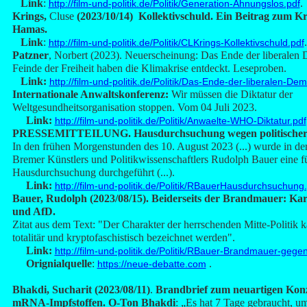
Link
:
.
http://film-und-politik.de/Politik/Generation-Ahnungslos.pdf
Krings,
Cluse
(2023/10/14) Kollektivschuld. Ein Beitrag zum Kr
Hamas.
Link
:
.
http://film-und-politik.de/Politik/CLKrings-Kollektivschuld.pdf
Patzner
, Norbert (2023). Neuerscheinung: Das Ende der liberalen 
Feinde der Freiheit haben die Klimakrise entdeckt. Leseproben.
Link:
http://film-und-politik.de/Politik/Das-Ende-der-liberalen-Dem
Internationale Anwaltskonferenz:
Wir müssen die Diktatur der
Weltgesundheitsorganisation stoppen. Vom 04 Juli 2023.
Link:
http://film-und-politik.de/Politik/Anwaelte-WHO-Diktatur.pdf
PRESSEMITTEILUNG. Hausdurchsuchung wegen politischer
In den frühen Morgenstunden des 10. August 2023 (...) wurde in d
Bremer Künstlers und Politikwissenschaftlers Rudolph Bauer eine f
Hausdurchsuchung durchgeführt (...).
Link:
http://film-und-politik.de/Politik/RBauerHausdurchsuchung
Bauer, Rudolph (2023/08/15). Beiderseits der Brandmauer: Kart
und AfD.
Zitat aus dem Text: "Der Charakter der herrschenden Mitte-Politik ka
totalitär und kryptofaschistisch bezeichnet werden".
Link:
http://film-und-politik.de/Politik/RBauer-Brandmauer-gege
Orignialquelle
:
.
https://neue-debatte.com
Bhakdi, Sucharit (2023/08/11)
.
Brandbrief zum neuartigen Kon
mRNA-Impfstoffen. O-Ton Bhakdi
: „Es hat 7 Tage gebraucht, u