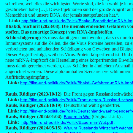
schreiben, weil dies die wichtigsten Worte sind, die ich wohl je in
geschrieben habe […]. Diese Injektionen sind der größte Angriff auf
Menschheit und unsere DNA, der jemals stattgefunden hat.“.
Link:
http://film-und-politik.de/Politik/Bhakdi-Brandbrief-mRNA-Im
Bhakdi, Sucharit (2023/08). Die niemals endenden Gefahren 
stoffen. Das neuartige Konzept von RNA-Impfstoffen.
Schlussfolgerung:
Es muss damit gerechnet werden, dass es durch 
Immunsystems auf die Zellen, die die Virus-Proteine herstellen, zu e
verbreiteten und anhaltenden Schädigung von Geweben und Blutg
Dieser Angriff erfolgt, weil das Virus-Protein körperfremd ist. Und d
neue mRNA-Impfstoff die Herstellung eines körperfremden Eiweiße
muss damit gerechnet werden, dass Schäden in ähnlichem Ausmaß 
angerichtet werden. Diese alptraumhaften Szenarien verschlimmern s
Auffrischungsimpfung.
Link:
http://film-und-politik.de/Politik/Bhakdi-Gefahren-mRNA-Impf
Rauls, Rüdiger (2023/10/12)
. Die Front gegen Russland schwächel
Link:
http://film-und-politik.de/Politik/Front-gegen-Russland-schw
Rauls, Rüdiger (2023/10/19)
. Deutschland wählt genderfrei.
Link:
http://film-und-politik.de/Politik/Deutschland-waehlt-genderfr
Rauls, Rüdiger (2024/01/04)
.
(Original-Link) .
Bauern in Wut
Link:
.
http://film-und-politik.de/Politik/Bauern-in-Wut.pdf
Rauls, Rüdiger (2024/05/15)
.
Warum Russlands Wirtschaft wächst