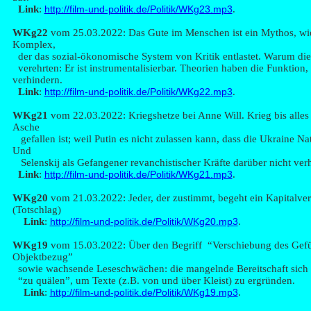
Link
:
http://film-und-politik.de/Politik/WKg23.mp3
.
W
Kg22
vom 25.03.2022: Das Gute im Menschen ist ein Mythos, wi
Komplex,
der das sozial-ökonomische System von Kritik entlastet. Warum die
verehrten: Er ist instrumentalisierbar. Theorien haben die Funktion, 
verhindern.
Link
:
http://film-und-politik.de/Politik/WKg22.mp3
.
WK
g21
vom 22.03.2022: Kriegshetze bei Anne Will. Krieg bis alles
Asche
gefallen ist; weil Putin es nicht zulassen kann, dass die Ukraine N
Und
Selenskij als Gefangener revanchistischer Kräfte darüber nicht ver
Link
:
http://film-und-politik.de/Politik/WKg21.mp3
.
WK
g20
vom 21.03.2022: Jeder, der zustimmt, begeht ein Kapitalve
(Totschlag)
Link
:
http://film-und-politik.de/Politik/WKg20.mp3
.
WK
g19
vom 15.03.2022: Über den Begriff “Verschiebung des Gefü
Objektbezug”
sowie wachsende Leseschwächen: die mangelnde Bereitschaft sich
“zu quälen”, um Texte (z.B. von und über Kleist) zu ergründen.
Link
:
http://film-und-politik.de/Politik/WKg19.mp3
.