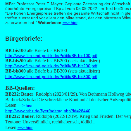
MP
e:
Professor Peter F. Mayer. Geplante Zerstörung der Wirtschaft
überhöhte Energiepreise. TKp.at vom 05.09.2022. Im Text heißt es e
“Die hohen Energiepreise treffen die gesamte Wirtschaft nicht in gle
treffen zuerst und vor allem den Mittelstand, der den härtesten Wint
zu erwarten hat.”
Weiterlesen
==> hier
.
B
ürgerbriefe:
BB-bis100
alle Briefe bis BB100
http://www.film-und-politik.de/
Politik/
BB-bis100.pdf
BB-bis200
alle Briefe bis BB200 (stets aktualisiert)
http://www.film-und-politik.de/
Politik/
BB-bis200.pdf
.
BB-bis300
alle Briefe bis BB300 (stets aktualisiert)
.
http://www.film-und-politik.de/Politik/BB-bis300.pdf
BB-Q
uellen:
BB232
:
Bauer
, Rudolph (2023/01/29). Von Bethmann Hollweg über
Bärbock/Scholz: Die schreckliche Kontinuität deutscher Außenpolit
Lesen
==> hier
.
http://www.nrhz.de/flyer/beitrag.php?id=28440
BB232: Bauer
, Rudolph (2022/12/19). Krieg und Frieden: Der ver
Teutone: Unversöhnlich, rechthaberisch, tödlich.
Lesen
==> hier