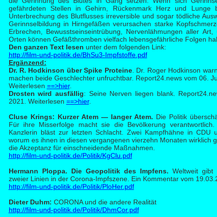
die Gerinnung des Blutes in Gang setzen. Wenn sich Gerinns
gefährdeten Stellen in Gehirn, Rückenmark Herz und Lunge b
Unterbrechung des Blutflusses irreversible und sogar tödliche Au
Gerinnselbildung in Hirngefäßen verursachen starke Kopfschmerz
Erbrechen, Bewusstseinseintrübung, Nervenlähmungen aller Art,
Orten können Gefäßthromben vielfach lebensgefährliche Folgen ha
Den ganzen Text lesen
unter dem folgenden Link:
http://film-und-politik.de/BhSu3-Impfstoffe.pdf
Ergänzend:
Dr. R. H
odkinson über Spike Proteine
. Dr. Roger Hodkinson warn
machen beide Geschlechter unfruchtbar. Report24.news vom 06. Ju
Weiterlesen
==>hier
.
Dros
ten wird ausfällig
: Seine Nerven liegen blank. Report24.
2021. Weiterlesen
==>hier
.
Clu
se Krings: Kurzer Atem — langer Atem.
Die Politik übersch
Für ihre Misserfolge macht sie die Bevölkerung verantwortlic
Kanzlerin bläst zur letzten Schlacht. Zwei Kampfhähne in CDU
worum es ihnen in diesen vergangenen vierzehn Monaten wirklich gi
die Akzeptanz für einschneidende Maßnahmen.
http://film-und-politik.de/Politik/KgClu.pdf
Herma
nn Ploppa. Die Geopolitik des Impfens.
Weltweit gibt
zweier Linien in der Corona-Impfszene. Ein Kommentar vom 19.03
http://film-und-politik.de/Politik/PloHer.pdf
Diet
er Duhm:
CORONA und die andere Realität
http://film-und-politik.de/Politik/DhmCor.pdf