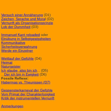
Versuch einer Annäherung
(D1)
Zeichen, Sprache und Mora
l (D2)
Vernunft als Organisationsprinzip
Lob der Dummheit
(D3)
Immanuel Kant reloaded
oder
Einübung in Selbstgewissheiten
Kommunikative
Sicherheitsverwahrung
Werde ein Einzelner
Wettlauf der Gefühle
(D4)
Heimat
Naturgeister
Ich glaube, also bin ich
... (D5)
...
Der ich bin in Ewigkeit
(D6)
Fossile Reflexe:
Habermas vs. Theunissen (D7)
Gespensterkarneval der Gefühle
Vom Primat der Charakterlosigkeit
Kritik der instrumentellen Vernunft
Anmerkungen